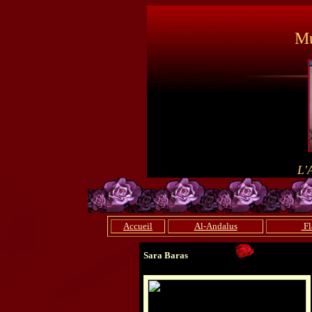
Mu
L'
Accueil
Al-Andalus
Fl
Sara Baras