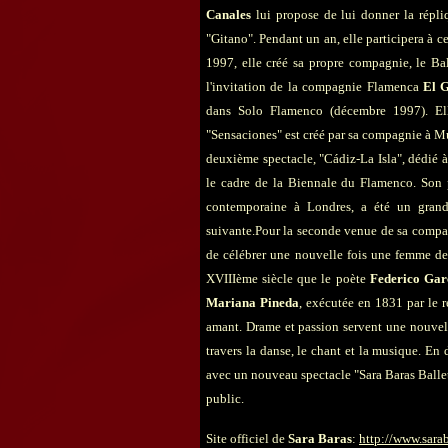
Canales
lui propose de lui donner la répli
"Gitano". Pendant un an, elle participera à 
1997, elle créé sa propre compagnie, le Ba
l'invitation de la compagnie Flamenca
El G
dans Solo Flamenco (décembre 1997). Ell
"Sensaciones" est créé par sa compagnie à Mu
deuxième spectacle, "Cádiz-La Isla", dédié à 
le cadre de la Biennale du Flamenco. Son 
contemporaine à Londres, a été un grand s
suivante.Pour la seconde venue de sa compag
de célébrer une nouvelle fois une femme de
XVIIIème siècle que le poète
Federico Gar
Mariana Pineda
, exécutée en 1831 par le 
amant. Drame et passion servent une nouvell
travers la danse, le chant et la musique. En
avec un nouveau spectacle "Sara Baras Balle
public.
Site officiel de
Sara Baras
:
http://www.sara