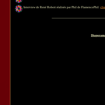
Interview de René Robert réalisée par Phil de FlamencoPhil:
cliq
____________________________
Diaporama