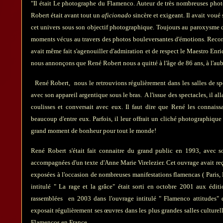
"Il était Le photographe du Flamenco. Auteur de très nombreuses pho
Robert était avant tout un
aficionado
sincère et exigeant. Il avait voué 
cet univers sous son objectif photographique.
Toujours au paroxysme de
moments vécus au travers des photos bouleversantes
d'émotions.
Recon
avait même fait
s'agenouiller d'admiration et de respect le Maestro Enr
nous annonçons que René Robert nous a quitté à l'âge de 86 ans, à l'au
René Robert, nous le retrouvions régulièrement dans les salles de spect
avec son appareil argentique sous le bras. A l'issue des spectacles, il al
coulisses et conversait avec eux. Il faut dire que René les connaissai
beaucoup d'entre eux. Parfois, il leur offrait un cliché photographique 
grand moment de bonheur pour tout le monde!
René Robert s'était fait connaitre du grand public en 1993, avec 
accompagnées d'un texte d'Anne Marie Virelezier. Cet ouvrage avait reçu
exposées à l'occasion de nombreuses manifestations flamencas ( Paris
intitulé " La rage et la grâce" était sorti en octobre 2001 aux éditi
rassemblées en 2003 dans l'ouvrage intitulé " Flamenco attitudes"
exposait régulièrement ses œuvres dans les plus grandes salles culturelle
Flamencos en France.