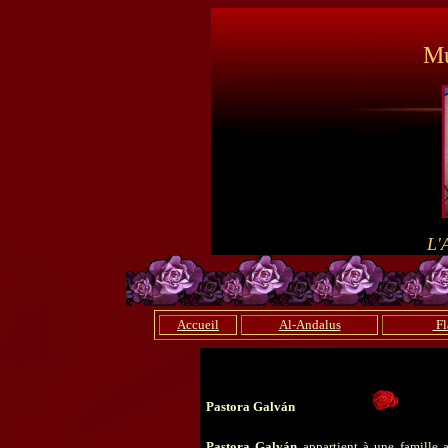
Mu
L'
Accueil
Al-Andalus
Fl
Pastora Galván
P
astora Galván
appartient à une famille 