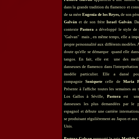
dans la grande tradition du flamenco et cons
de sa mère
Eugenia de los Reyes,
de son pèr
Galván
et de son frère
Israel Galván
. D
contexte
Pastora
a développé le style de
"Galvan" mais , en même temps, elle a imp
propre personnalité aux différents modèles.
doute qu'elle se démarque quand elle dan
tangos. En fait, elle est une des meill
danseuses de flamenco dans l'interprétation
modèle particulier. Elle a dansé po
compagnie
Soniquete
celle de
Maria P
Présente à l'affiche toutes les semaines au 
Los Gallos à Séville,
Pastora
est un
danseuses les plus demandées par le p
espagnol et débute une carrière internation
se produisant régulièrement au Japon et aux 
Unis.
Pastora Galvan
remporté le prix
Matilde 