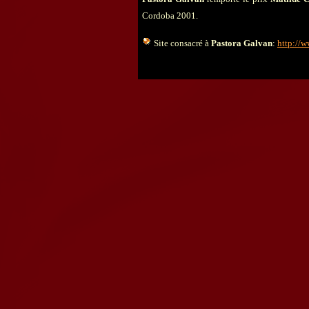
Cordoba 2001.
Site consacré à
Pastora Galvan
:
http://