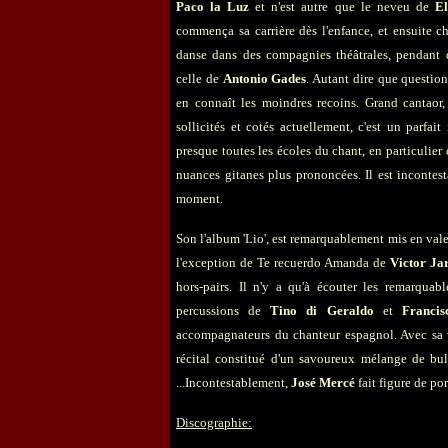
Paco la Luz
et n'est autre que le neveu de
El
commença sa carrière dès l'enfance, et ensuite c
danse dans des compagnies théâtrales, pendant 
celle de
Antonio Gades
. Autant dire que question
en connaît les moindres recoins. Grand cantaor,
sollicités et cotés actuellement, c'est un parfait 
presque toutes les écoles du chant, en particulier 
nuances gitanes plus prononcées. Il est incontes
moment.
Son l'album 'Lio', est remarquablement mis en vale
l'exception de Te recuerdo Amanda de
Victor Ja
hors-pairs. Il n'y a qu'à écouter les remarquab
percussions de
Tino di Geraldo
et
Francis
accompagnateurs du chanteur espagnol. Avec sa vo
récital constitué d'un savoureux mélange de bule
...Incontestablement,
José Mercé
fait figure de p
Discographie: