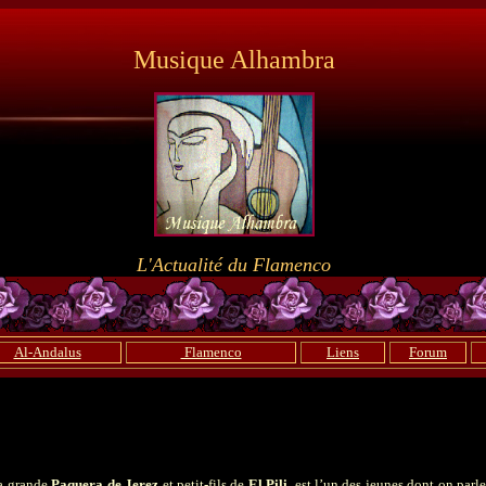
Musique Alhambra
L'Actualité du Flamenco
Al-Andalus
Flamenco
Liens
Forum
la grande
Paquera de Jerez
et petit-fils de
El Pili
, est l’un des jeunes dont on par