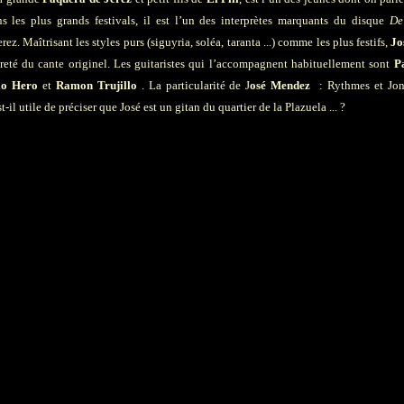
s les plus grands festivals, il est l’un des interprètes marquants du disque
De
z. Maîtrisant les styles purs (siguyria, soléa, taranta ...) comme les plus festifs,
Jo
reté du cante originel. Les guitaristes qui l’accompagnent habituellement sont
Pa
io Hero
et
Ramon Trujillo
. La particularité de J
osé Mendez
: Rythmes et Jond
-il utile de préciser que José est un gitan du quartier de la Plazuela ... ?