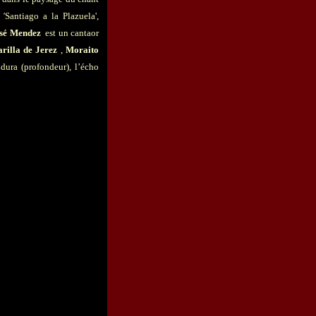
 '
Santiago a la Plazuela',
sé Mendez
est un cantaor
rilla de Jerez
,
Moraito
ura (profondeur), l’écho