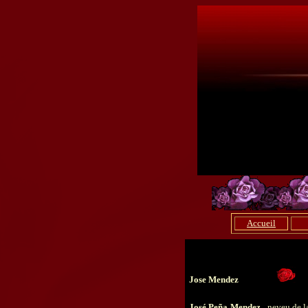
Accueil
Jose Mendez
José Peña Mendez
, neveu de 