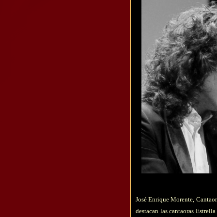
José Enrique Morente,
Cantaor
destacan las cantaoras Estrell