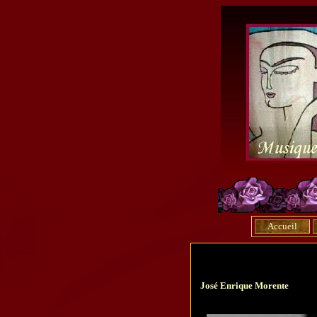
Accueil
José Enrique Morente