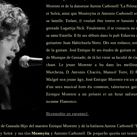
Morente et de la danseuse Aurora Carbonell "La Pelota"
et
Soleá, ainsi que Montoyita et Antonio Carbonell s
sa famille. Enfant, il voulait être torero et bassis
grenade Lagartija Nick. Finalement, il se consacra au
sa sœur Estrella. Il fit ses débuts dans le pub Eshavir
guitariste Juan Habichuela Nieto. Dès son enfance, son 
de la guitare. José Enrique fit ses études de guitare e
de Musique de Grenade; de là lui vient sa faculté de 
chant. Le jeune Morente a bu dans les meilleur
Marchena, D. Antonio Chacón, Manuel Torre, El Pi
Malgré son jeune âge,
José
Enrique Morente est un ar
d'un sens musical hors du commun; talentueux guita
Enrique Morente a un présent et un futur radieux
nomme Flamenco.
Biographie en espagnol:
 de Granada
Hijo del maestro
Enrique Morente y de la bailaora Aurora Carbonell “
a y
Soleá y sus tíos
Montoyita
y Antonio Carbonell.
De pequeño quería ser torer