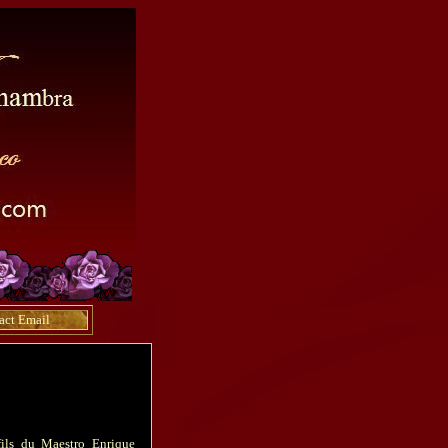
act Email
fils du Maestro Enrique