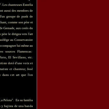
. Les chanteuses Estrella
ont aussi des membres de
te d'un groupe de punk de
 chant, comme son père et
a de Grenade, aux cotés du
père le dirigea vers l'art
t solfège au Conservatoire
s'accompagner lui même au
es sources Flamencas:
nto, El Sevillano, etc.
tiste doté d'une voix et
riste et chanteur, José
 dans cet art que l'on
La Pelota”. En su familia
o y bajista de una banda