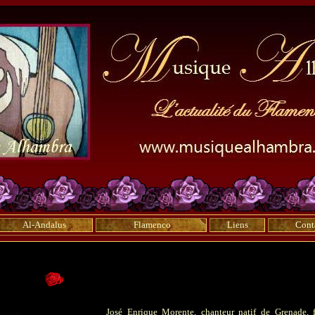
Al-Andalus
Flamenco
Liens
Cont
José Enrique Morente, chanteur natif de Grenade, 