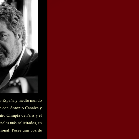
 por España y medio mundo
te con Antonio Canales y
tro Olímpia de París y el
ales más solicitados, en
cional. Posee una voz de