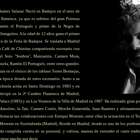
Suárez Salazar. Nació en Badajoz en el seno de
 flamenca, ya que es sobrino del gran Porrinas
amón el Portugués y primo de la Negra de
hunguitos. A la edad de 12 años gana el primer
o de la Feria de Badajoz. Se traslada a Madrid
o Café de Chinitas compartiendo escenario con
uel Soto "Sordera", Manzanita, Carmen Mora,
uela, Ramón El Portugués, entre otros grandes.
ura en el elenco de los tablaos Torres Bermejas,
a época dorada de estos escenarios. Junto a su
huela actúa en Santo Domingo en 1983 y en
articipó en la 2ª Cumbre Flamenca de Madrid,
 Palace (1985) y en Los Veranos de la Villa de Madrid en 1987. Ha realizado giras
Manolete; la Tati, Carmen Cortés, Merche Esmeralda, Juan Ramirez y ultimamen
estacar sus colaboraciones con Enrique Morente, entre ellas la actuación en el Tea
Morente en Fuenlabrada (Madrid). Reside en Madrid, donde es uno de los profesion
 da cumplida cuenta de su personal, y valiosa, manera de entender el cante tradi
tiene mucho por decir.