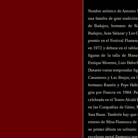
Nombre artístico de Antonio 
una familia de gran tradición
de Badajoz, hermano de R
Badajoz, Juan Salazar y Los C
premio en el Festival Flamenc
en 1972 y debuta en el tabla
figuras de la talla de Man
Enrique Morente, Luis Habich
Durante varias temporadas fig
Canasteros y Las Brujas, en l
hermano Ramón y Pepe Habic
gira por Francia en 1984. P
celebrada en el Teatro Alcalá
en las Compañías de Güito, 
Sara Baras. También hay que d
estreno de Misa Flamenca de 
su primer álbum en solitario
excelente metal flamenco que 