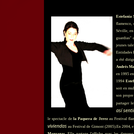
Estefanía 
flamenco, 
Séville, en
guardias" 
jeunes tal
Entidades 
a été diri
Andrés Ma
en 1995 en
1994
Este
soit en mul
son propre 
partager l
así sen
le spectacle de
la Paquera de Jerez
au Festival fla
viviendas
au Festival de Gimont (2005).En 2004, el
Manzanas
. Elle partage l'affiche avec les danseu