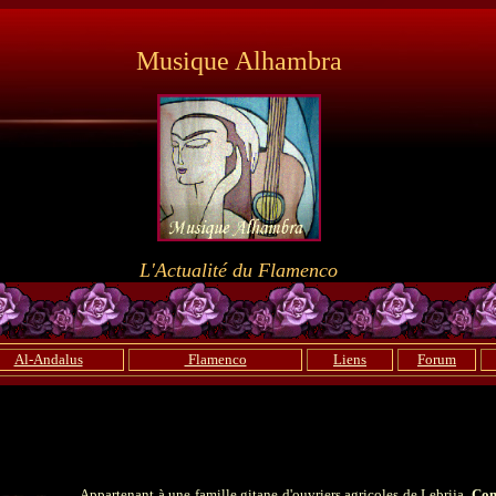
Musique Alhambra
L'Actualité du Flamenco
Al-Andalus
Flamenco
Liens
Forum
Appartenant à une famille gitane d'ouvriers agricoles de Lebrija,
Con