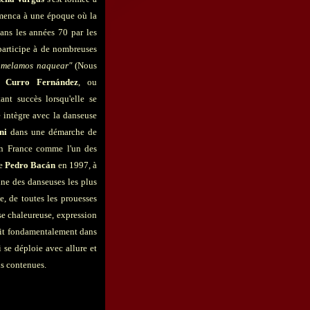
flamenca à une époque où la
ans les années 70 par les
participe à de nombreuses
melamos naquear"
(Nous
ec
Curro Fernández
, ou
ant succès lorsqu'elle se
e intègre avec la danseuse
ni
dans une démarche de
 en France comme l'un des
de
Pedro Bacán
en 1997, à
ne des danseuses les plus
e, de toutes les prouesses
se chaleureuse, expression
crit fondamentalement dans
 se déploie avec allure et
ns contenues.