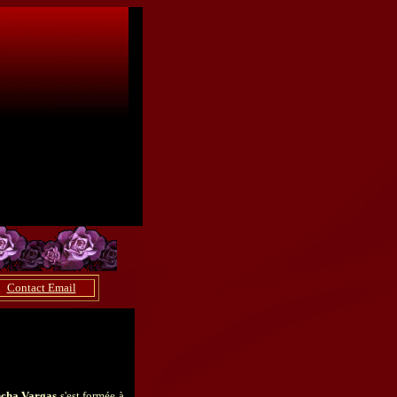
Contact Email
cha Vargas
s'est formée à