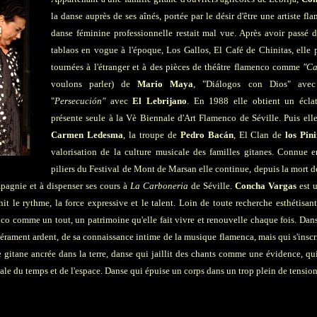
la danse auprès de ses aînés, portée par le désir d'être une artiste 
danse féminine professionnelle restait mal vue. Après avoir passé d
tablaos en vogue à l'époque, Los Gallos, El Café de Chinitas, elle 
tournées à l'étranger et à des pièces de théâtre flamenco comme
"Ca
voulons parler) de
Mario Maya
, "Diálogos con Dios" av
"
Persecución"
avec
El Lebrijano
. En 1988 elle obtient un éclat
présente seule à la Vè Biennale d'Art Flamenco de Séville. Puis ell
Carmen Ledesma
, la troupe de
Pedro Bacán
, El Clan de
los Pini
valorisation de la culture musicale des familles gitanes. Connue
piliers du Festival de Mont de Marsan elle continue, depuis la mort 
pagnie et à dispenser ses cours à
La Carboneria
de Séville.
Concha Vargas
est
u
t le rythme, la force expressive et le talent. Loin de toute recherche esthétisant
nco comme un tout, un patrimoine qu'elle fait vivre et renouvelle chaque fois. Dan
pérament ardent, de sa connaissance intime de la musique flamenca, mais qui s'ins
itane ancrée dans la terre, danse qui jaillit des chants comme une évidence, qui
ale du temps et de l'espace. Danse qui épuise un corps dans un trop plein de tensio