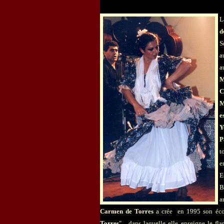
L
d
S
a
a
M
C
M
e
Y
P
t
e
E
B
a
Carmen de Torres
a crée en 1995 son éco
Torres
" , dans laquelle elle enseigne le f