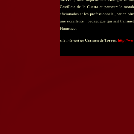
Castilleja de la Cuesta et parcourt le monde
aficionados et les professionnels , car en pl
une excellente pédagogue qui sait transmet
Flamenco.
site internet de
Carmen de Torres
:
http://w