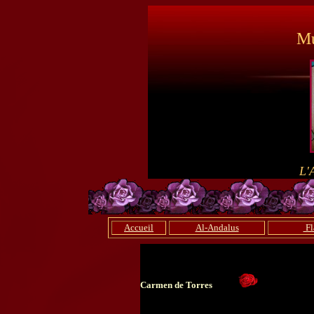
Mu
L'
Accueil
Al-Andalus
Fl
Carmen de Torres