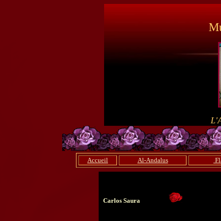
Mu
L'
Accueil
Al-Andalus
Fl
Carlos Saura