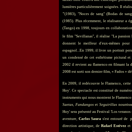
lumières particulièrement soignées. Il réal
"
(1983), "
Noces de sang
" (Bodas de sang
(1985). Plus récemment, le réalisateur a 
(
Tango
) en 1998, toujours en collaboratio
le film "Sevillanas", il réalise "La passio
donnent le meilleur d'eux-mêmes pour f
espagnol...
En 1999, il livre un portrait per
un condensé de cet esthétisme pictural et
2002 il revient au flamenco en filmant la
2008 est sorti son dernier film, « Fados » dé
En 2009, il redécouvre le Flamenco, cette 
Hoy'. Ce spectacle est constitué de numéro
instruments qui nous montrent le Flamenco
Saetas, Fandangos
et
Seguirillas
nourriss
Hoy' sera présenté au Festival 'Los veranos 
aventure,
Carlos Saura
s'est entouré de p
direction artistique, de
Rafael Estévez
e