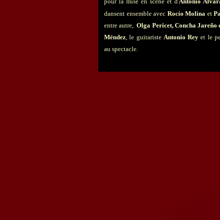
pour la mise en scène et d'
Antonio Alvar
dansent ensemble avec
Rocío Molina
et
P
entre autre,
Olga Pericet, Concha Jareño 
Méndez
, le guitariste
Antonio Rey
et le p
au spectacle.