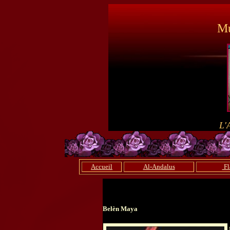
Mu
L'
Accueil
Al-Andalus
Fl
Belèn Maya