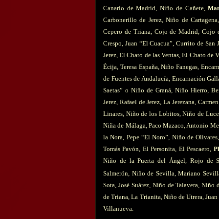
Canario de Madrid, Niño de Cañete,
Man
Carbonerillo de Jerez, Niño de Cartagena
Cepero de Triana, Cojo de Madrid, Cojo 
Crespo, Juan “El Cuacua”, Currito de San J
Jerez, El Chato de las Ventas, El Chato de 
Écija, Teresa España, Niño Fanegas, Encarn
de Fuentes de Andalucía, Encarnación Galla
Saetas” o Niño de Graná, Niño Hierro, Ben
Jerez, Rafael de Jerez, La Jerezana, Carmen
Linares, Niño de los Lobitos, Niño de Luc
Niña de Málaga, Paco Mazaco, Antonio Meri
la Nora, Pepe “El Noro”, Niño de Olivares
Tomás Pavón, El Personita, El Pescaero,
Pl
Niño de la Puerta del Ángel, Rojo de 
Salmerón, Niño de Sevilla, Mariano Sevil
Sota, José Suárez, Niño de Talavera, Niño d
de Triana, La Trianita, Niño de Utrera, Jua
Villanueva.