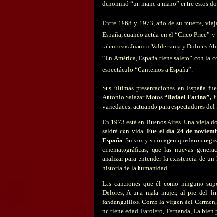
denominó “un mano a mano” entre estos dos
Entre 1968 y 1973, año de su muerte, viaja
España, cuando actúa en el “Circo Price” y
talentosos Juanito Valderrama y Dolores Abr
“En América, España tiene salero” con la c
espectáculo “Cantemos a España”.
Sus últimas presentaciones en España fue
Antonio Salazar Motos
“Rafael Farina”,
J
variedades, actuando para espectadores del 
En 1973 está en Buenos Aires. Una vieja do
saldrá con vida.
Fue el día 24 de noviemb
España
. Su voz y su imagen quedaron regist
cinematográficas, que las nuevas genera
analizar para entender la existencia de u
historia de la humanidad.
Las canciones que él como ninguno supo i
Dolores, A una mala mujer, al pie del li
fandanguillos, Como la virgen del Carmen, 
no tiene edad, Farolero, Fernanda, La bien