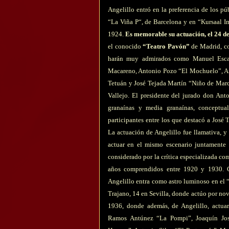
Angelillo entró en la preferencia de los pú
“La Viña P“, de Barcelona y en “Kursaal I
1924.
Es memorable su actuación, el 24 de
el conocido
“Teatro Pavón”
de Madrid, co
harán muy admirados como Manuel Escac
Macareno, Antonio Pozo “El Mochuelo”, A
Tetuán y José Tejada Martín “Niño de Marc
Vallejo. El presidente del jurado don Ant
granaínas y media granaínas, conceptua
participantes entre los que destacó a Jos
La actuación de Angelillo fue llamativa, y
actuar en el mismo escenario juntamente
considerado por la crítica especializada co
años comprendidos entre 1920 y 1930. Cu
Angelillo entra como astro luminoso en el 
Trajano, 14 en Sevilla, donde actúo por no
1936, donde además, de Angelillo, actua
Ramos Antúnez “La Pompi”, Joaquín Jos