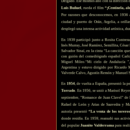
Delgado. Ese mismos año con la dirección d
Luis Buñuel
, rueda el film
“¡Centinela, al
Por razones que desconocemos, en 1936 
ciudad y puerto de Orán, Argelia, a orill
desplegó una intensa actividad artística, du
En 1939 participó junto a Rosita Contreras
Inés Murray, José Ramírez, Semillita, César
Salvador Sinaí, en la cinta “La canción que
con guión del comediógrafo español Carlos
Miguel Mileo.“Mi cielo de Andalucía ”,
Argentina y estuvo dirigido por Ricardo 
Valverde Calvo, Agustín Remón y Manuel 
En
1954
, de vuelta a España, presentó la p
Torrado
. En 1956, se unió a Marisol Reye
septiembre, “Romance de Juan Clavel” de l
Rafael de León y Arias de Saavedra y 
autoría presentó
“La venta de los torero
donde residía. En 1959, reanudó sus activi
del popular
Juanito Valderrama
para real