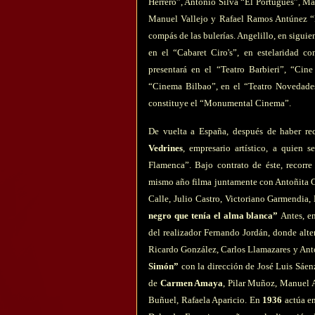
Herrero”, Antonio Silva “El Portugués”, M
Manuel Vallejo y Rafael Ramos Antúnez “Ni
compás de las bulerías. Angelillo, en sigui
en el “Cabaret Ciro's”, en estelaridad 
presentará en el “Teatro Barbieri”, “Ci
“Cinema Bilbao”, en el “Teatro Novedade
constituye el “Monumental Cinema”.
De vuelta a España, después de haber rec
Vedrines
, empresario artístico, a quien 
Flamenca”. Bajo contrato de éste, recorr
mismo año filma juntamente con Antoñita C
Calle, Julio Castro, Victoriano Garmendia
negro que tenía el alma blanca”
Antes, e
del realizador Fernando Jordán, donde alte
Ricardo González, Carlos Llamazares y Ant
Simón”
con la dirección de José Luis Sáe
de
Carmen Amaya
, Pilar Muñoz, Manuel 
Buñuel, Rafaela Aparicio. En
1936
actúa e