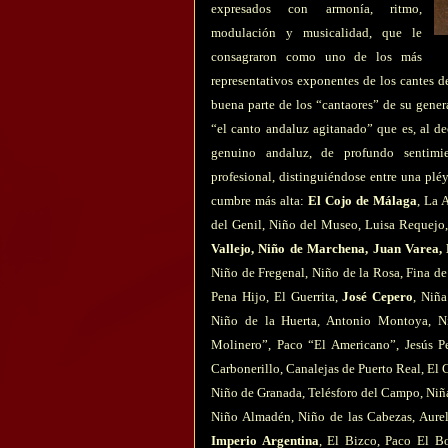
expresados con armonía, ritmo,
modulación y musicalidad, que le
consagraron como uno de los más
representativos exponentes de los cantes d
buena parte de los “cantaores” de su gener
“el canto andaluz agitanado” que es, al d
genuino andaluz, de profundo sentimien
profesional, distinguiéndose entre una plé
cumbre más alta:
El Cojo de Málaga
, La 
del Genil, Niño del Museo, Luisa Requejo
Vallejo, Niño de Marchena, Juan Varea, 
Niño de Fregenal, Niño de la Rosa, Fina d
Pena Hijo, El Guerrita,
José Cepero
, Niña
Niño de la Huerta, Antonio Montoya, Ni
Molinero”, Paco “El Americano”, Jesús Pe
Carbonerillo, Canalejas de Puerto Real, El 
Niño de Granada, Telésforo del Campo, Niña
Niño Almadén, Niño de las Cabezas, Aurel
Imperio Argentina
, El Bizco, Paco El Bo