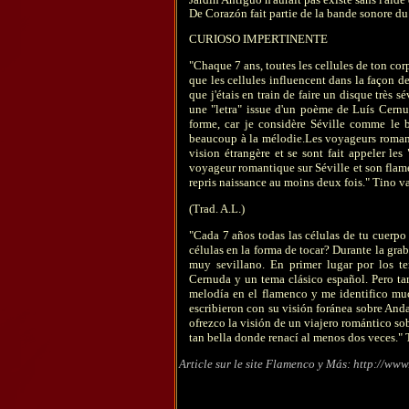
De Corazón fait partie de la bande sonore d
CURIOSO IMPERTINENTE
"Chaque 7 ans, toutes les cellules de ton co
que les cellules influencent dans la façon d
que j'étais en train de faire un disque très s
une "letra" issue d'un poème de Luís Cernu
forme, car je considère Séville comme le b
beaucoup à la mélodie.Les voyageurs romanti
vision étrangère et se sont fait appeler les 
voyageur romantique sur Séville et son flamen
repris naissance au moins deux fois." Tino 
(Trad. A.L.)
"Cada 7 años todas las células de tu cuerp
células en la forma de tocar? Durante la gr
muy sevillano. En primer lugar por los t
Cernuda y un tema clásico español. Pero ta
melodía en el flamenco y me identifico muc
escribieron con su visión foránea sobre Anda
ofrezco la visión de un viajero romántico so
tan bella donde renací al menos dos veces."
Article sur le site Flamenco y Más:
http://www