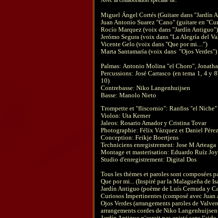
Avec la collaboration spéciale de
Miguel Ángel Cortés (Guitare dans "Jardín 
Juan Antonio Suarez "Cano" (guitare en "Cu
Rocío Marquez (voix dans "Jardín Antiguo"
Jerómo Segura (voix dans "La Alegría del Va
Vicente Gelo (voix dans "Que por mi....")
Marta Santamaría (voix dans "Ojos Verdes"
Palmas: Antonio Molina "el Choro", Jonath
Percussions: José Carrasco (en tema 1, 4 y 8
10)
Contrebasse: Niko Langenhuijsen
Basse: Manolo Nieto
Trompette et "fliscornio": Ranfiss "el Niche
Violon: Uta Kerner
Jaleos: Rosario Amador y Cristina Tovar
Photographie: Félix Vázquez et Daniel Pére
Conception: Feikje Boertjens
Techniciens enregistrement: Jose M Arteaga
Montage et masterisation: Eduardo Ruíz Jo
Studio d'enregistrement: Digital Dos
Tous les thèmes et paroles sont composées p
Que por mi... (Inspiré par la Malagueña de I
Jardín Antiguo (poème de Luís Cernuda y C
Curiosos Impertinentes (composé avec Juan
Ojos Verdes (arrangements paroles de Valver
arrangements cordes de Niko Langenhuijse
Jardín Antiguo n'aurait pas existé sans l'aid