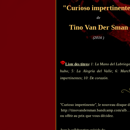
"Curioso impertinent
de
Tino Van Der Sman
(2016 )
Liste des titres
:
1: La Mano del Labrieg
hubo; 5: La Alegría del Valle; 6: March
impertinentes; 10: De
corazón.
"Curioso impertinente", le nouveau disque 
http://tinovandersman.bandcamp.com/alb…/
ou offrir au prix que vous décidez.
: