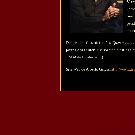
Vice
Tama
pui
pend
spect
Depuis peu il participe à «
Questcequetu
pour
Fani Fuster
. Ce spectacle est égal
TNBA de Bordeaux…)
Site Web de Alberto Garcia:
http://www.gar