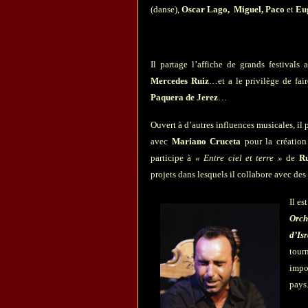
(danse),
Oscar Lago,
Miguel, Paco
et
Eug
Il partage l’affiche de grands festivals 
Mercedes Ruiz
…et a le privilège de fair
Paquera de Jerez
…
Ouvert à d’autres influences musicales, il 
avec
Mariano Cruceta
pour la créati
participe à
« Entre ciel et terre »
de
Ru
projets dans lesquels il collabore avec des
Il es
Orc
d’Isr
tour
impo
pays