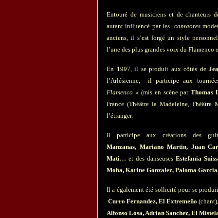
Entouré de musiciens et de chanteurs d
autant influencé par les
cantaores
moder
anciens, il s’est forgé un style personnel
l’une des plus grandes voix du Flamenco e
En 1997, il se produit aux côtés de
Je
l’Arlésienne, il participe aux tourn
Flamenco »
(mis en scène par
Thomas 
France (Théâtre la Madeleine, Théâtre
l’étranger.
Il participe aux créations des gui
Manzanas, Mariano Martin, Juan
Car
Mati…
et des danseuses
Estefania Suiss
Moha, Karine Gonzalez, Paloma Garci
Il a également été sollicité pour se produi
Curro Fernandez, El Extremeño
(chant
Alfonso Losa, Adrian Sanchez, El Mistel