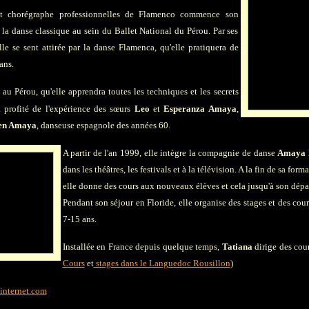
et chorégraphe professionnelles de Flamenco commence son
 la danse classique au sein du Ballet National du Pérou. Par ses
lle se sent attirée par la danse Flamenca, qu'elle pratiquera de
ans.
au Pérou, qu'elle apprendra toutes les techniques et les secrets
a profité de l'expérience des sœurs
Leo
et
Esperanza Amaya
,
en Amaya
, danseuse espagnole des années 60.
A partir de l'an 1999, elle intègre la compagnie de danse
Amaya 
dans les théâtres, les festivals et à la télévision. A la fin de sa for
elle donne des cours aux nouveaux élèves et cela jusqu'à son dépa
Pendant son séjour en Floride, elle organise des stages et des cou
7-15 ans.
Installée en France depuis quelque temps,
Tatiana
dirige des cour
Cours
et
stages dans le Languedoc Rousillon
)
internet.com