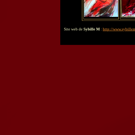
Site web de
Sybille M
:
http://www.sybille