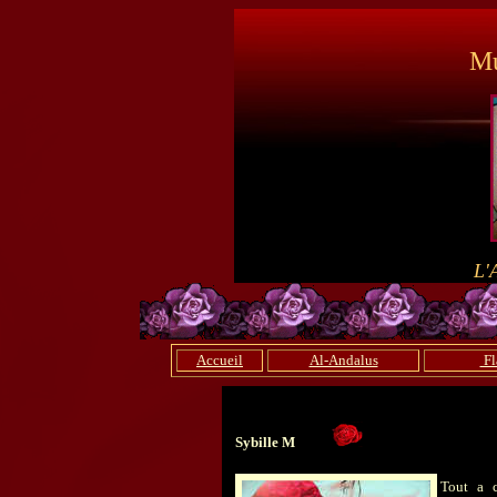
Mu
L'
Accueil
Al-Andalus
Fl
Sybille M
Tout a c