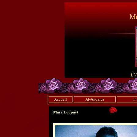
Mu
L'
Accueil
Al-Andalus
Fl
Marc Loopuyt