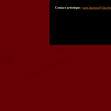
Contact artistique:
yann.fuentes@chu-bre