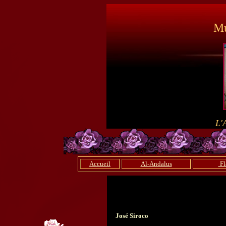
Mu
L'
Accueil
Al-Andalus
Fl
José Siroco