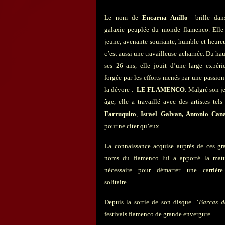
Le nom de
Encarna Anillo
brille dan
galaxie peuplée du monde flamenco. Elle
jeune, avenante souriante, humble et heure
c’est aussi une travailleuse acharnée. Du hau
ses 26 ans, elle jouit d’une large expéri
forgée par les efforts menés par une passion
la dévore :
LE FLAMENCO
. Malgré son j
âge, elle a travaillé avec des artistes tels
Farruquito
,
Israel Galvan, Antonio Cana
pour ne citer qu’eux.
La connaissance acquise auprès de ces gr
noms du flamenco lui a apporté la matu
nécessaire pour démarrer une carrièr
solitaire.
Depuis la sortie de son disque
'
Barcas d
festivals flamenco de grande envergure.