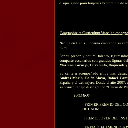
disque garde pour toujours l’empreinte de ses
Biographie et Curriculum Vitae (en espagno
Nacida en Cádiz, Encarna emprende su cami
tierra.
Por su precoz y natural talento, rigurosid
comparte escenarios con grandes figuras del
Mariana Cornejo, Terremoto, Duquende y 
Su cante a acompañado a los mas destaca
Andrés Marín, Belén Maya, Rafael Camp
España y el extranjero. Desde el año 2007, e
su primer trabajo discográfico
“Barcas de Pla
PREMIOS
·
PRIMER PREMIO DEL CO
DE CADIZ
·
PREMIO JOVEN DEL INST
·
PREMIO FLAMENCO JO