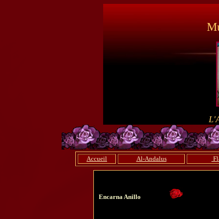
Mu
L'
Accueil
Al-Andalus
Fl
Encarna Anillo