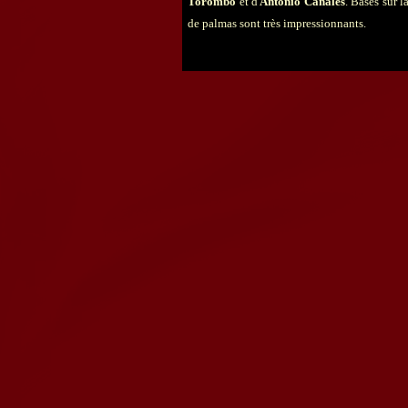
Torombo
et d'
Antonio Canales
. Basés sur 
de palmas sont très impressionnants.