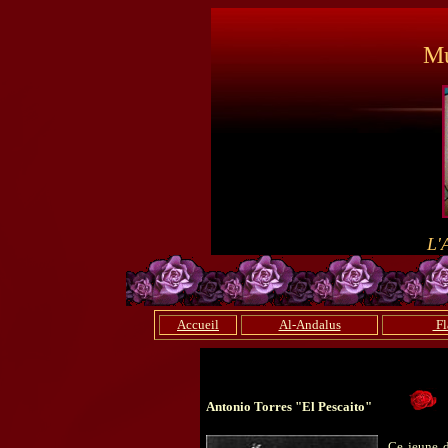
Mu
L'
Accueil
Al-Andalus
Fl
Antonio Torres "El Pescaito"
Ce jeune d