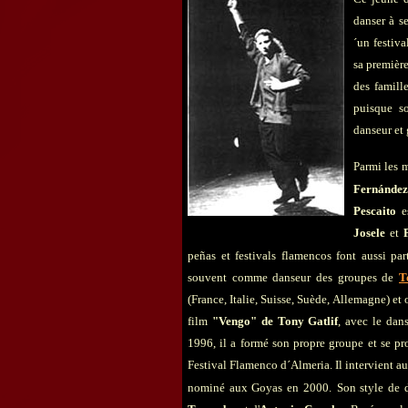
danser à se
´un festiva
sa premièr
des famill
puisque s
danseur et 
Parmi les 
Fernánde
Pescaito
e
Josele
et
peñas et festivals flamencos font aussi par
souvent comme danseur des groupes de
T
(France, Italie, Suisse, Suède, Allemagne) et
film
"Vengo" de Tony Gatlif
, avec le dan
1996, il a formé son propre groupe et se p
Festival Flamenco d´Almeria. Il intervient a
nominé aux Goyas en 2000.
Son style de d