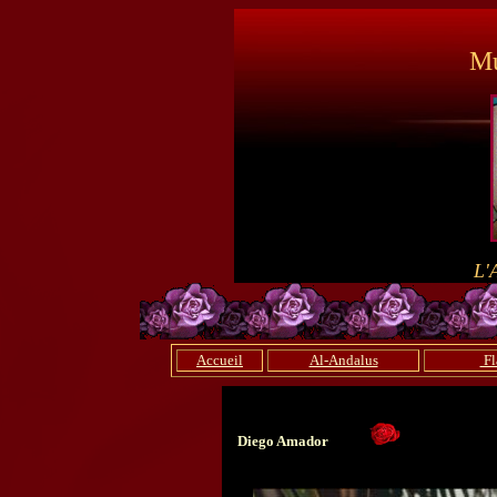
Mu
L'
Accueil
Al-Andalus
Fl
Diego Amador