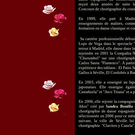
reçoit deux années de suite l
Concours de chorégraphie du cons
En 1999, elle part à Madri
enseignements de maîtres, comm
formation en danse classique et c
Sa carrière professionnelle début
Lope de Vega dans le spectacle 
retour à Madrid, elle danse dans l
rejoindre en 2001 la Compañia N
"Churumbel" sur une chorégraphi
Carlos Saura "Flamenco". À parti
expérience des tablaos : El Patio 
Gallos à Séville, El Cordobés à Bar
En 2003, elle a enseigné au Japo
japonaises. Elle enseigne égal
Castañuela" et "Arco Triana" et a p
En 2006, elle rejoint la compagnie
Años" créé par
Sandra Bonilla
e
chorégraphie de danse espagnol
sélectionnée en 2006 pour ce mêm
suivant, la ville de Séville lu
chorégraphie "Clavitos y Canela".
èm