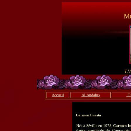
Mu
L'
Accueil
Al-Andalus
Fl
Carmen Iniesta
Née à Séville en 1978,
Carmen In
danse espagnole du Conservatoi