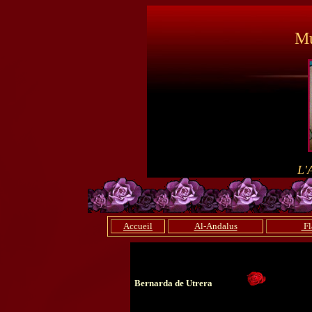
Mu
L'
Accueil
Al-Andalus
Fl
Bernarda de Utrera