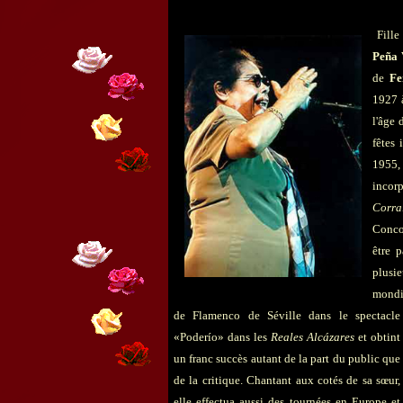
Fille
Peña 
de
Fe
1927 à
l'âge 
fêtes 
1955
incorp
Corra
Conco
être p
plusi
mondia
de Flamenco de Séville dans le spectacle
«Poderío» dans les
Reales Alcázares
et obtint
un franc succès autant de la part du public que
de la critique. Chantant aux cotés de sa sœur,
elle effectua aussi des tournées en Europe et