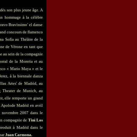
dès son plus jeune âge. A
un hommage à la célèbre
'Bravo Bravìssimo' el danse
rand concours de flamenco
na Sofìa au Théâtre de la
ène de Vérone en tant que
se au sein de la compagnie
orral de la Moreria et au
enco « Mario Maya » et le
 Jerez, à la biennale danza
llas Artes' de Madrid, au
ig Theater de Munich, au
t, elle remporte un grand
 Apolode Madrid en avril
n novembre 2007 dans le
n compagnie de
Tini Los
 produit à Madrid dans le
 par
Juan
Carmona.