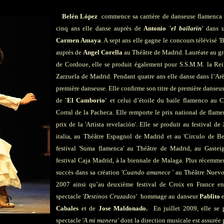
Belén López
commence sa carrière de danseuse flamenca 
cinq ans elle danse auprès de
Antonio
'el bailarìn'
dans 
Carmen Amaya
. A sept ans elle gagne le concours télévisé 
auprès de
Angel Corella
au Théâtre de Madrid. Lauréate au g
de Cordoue, elle se produit également pour S.S.M.M. la Rei
Zarzuela de Madrid. Pendant quatre ans elle danse dans l’Ar
première danseuse. Elle confirme son titre de première danseu
de
'El Camborio'
et celui d’étoile du baile flamenco au C
Corral de la Pacheca. Elle remporte le prix national de flam
prix de la 'Artista revelaciòn'. Elle se produit au festival de
italia, au Théâtre Espagnol de Madrid et au 'Circulo de Be
festival 'Suma flamenca' au Théâtre de Madrid, au Gaste
festival Caja Madrid, à la biennale de Malaga. Plus récemmen
succès dans sa création
'Cuando amanece
' au Théâtre Nuevo
2007 ainsi qu’au deuxième festival de Croix en France e
spectacle
'Destinos Cruzados'
hommage au danseur
Pablito
e
Cabales
et de
Jose Maldonado.
En juillet 2009, elle se
spectacle '
A mi manera'
dont la direction musicale est assurée